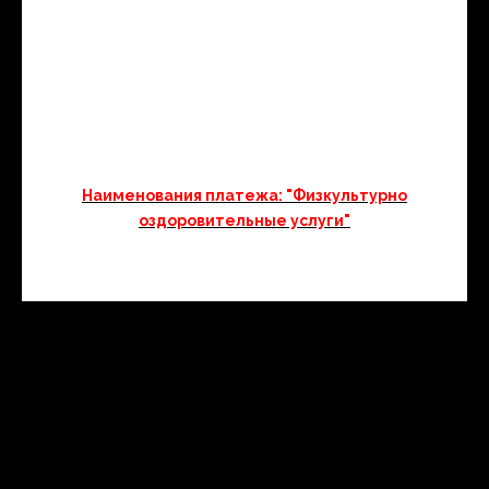
Реквизиты: ИНН 110114282372
ОГРНИП 315784700246050
Банк Филиал «Санкт-Петербургский» АО «АЛЬФА-
БАНК»
Р/счет № 4080 2810 4322 8000 1358
К/счет № 3010 1810 6000 0000 0786
БИК 044030786
Наименования платежа: "Физкультурно
оздоровительные услуги"