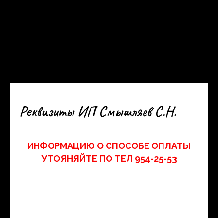
Реквизиты ИП Смышляев С.Н.
ИНФОРМАЦИЮ О СПОСОБЕ ОПЛАТЫ
УТОЯНЯЙТЕ ПО ТЕЛ 954-25-53
Юридический адрес 198328, г. Санкт-Петербург,
Красносельский р-н, пр-т Героев, д. 27, к. 1, кв. 308
Фактический адрес 194214, г. Санкт-Петербург, пр-т
Энгельса, д. 93
Телефон / факс 8(921) 186-96-65